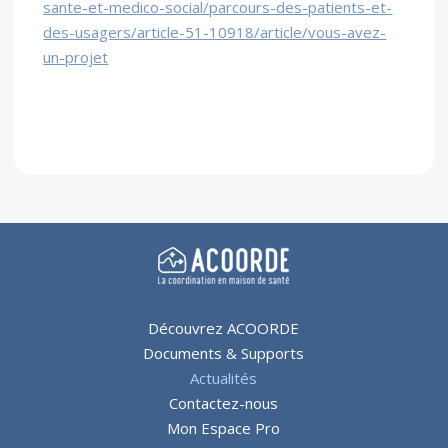
sante-et-medico-social/parcours-des-patients-et-
des-usagers/article-51-10918/article/vous-avez-
un-projet
Découvrez ACOORDE
Documents & Supports
Actualités
Contactez-nous
Mon Espace Pro