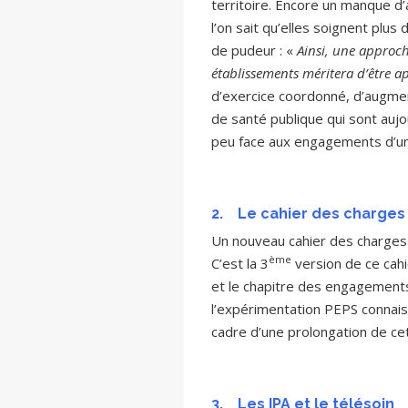
territoire. Encore un manque d’a
l’on sait qu’elles soignent plus
de pudeur : «
Ainsi, une approch
établissements méritera d’être a
d’exercice coordonné, d’augmen
de santé publique qui sont auj
peu face aux engagements d’un
2.
Le cahier des charges
Un nouveau cahier des charges 
ème
C’est la 3
version de ce cah
et le chapitre des engagements s
l’expérimentation PEPS connais
cadre d’une prolongation de cet
3.
Les IPA et le télésoin