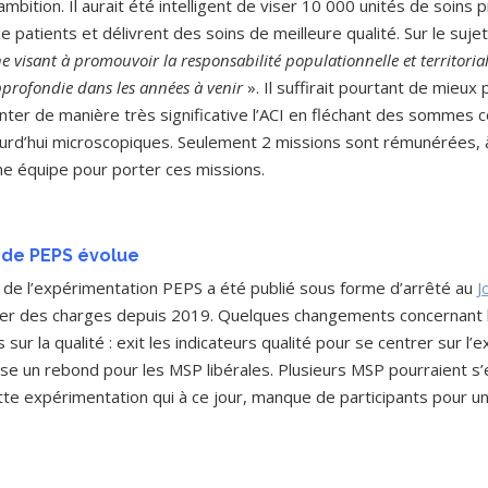
mbition. Il aurait été intelligent de viser 10 000 unités de soins
 de patients et délivrent des soins de meilleure qualité. Sur le s
e visant à promouvoir la responsabilité populationnelle et territorial
pprofondie dans les années à venir
». Il suffirait pourtant de mieux
ter de manière très significative l’ACI en fléchant des sommes 
ourd’hui microscopiques. Seulement 2 missions sont rémunérées, à
e équipe pour porter ces missions.
 de PEPS évolue
de l’expérimentation PEPS a été publié sous forme d’arrêté au
J
ier des charges depuis 2019. Quelques changements concernant l
ur la qualité : exit les indicateurs qualité pour se centrer sur l’
se un rebond pour les MSP libérales. Plusieurs MSP pourraient s
te expérimentation qui à ce jour, manque de participants pour un