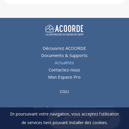
Découvrez ACOORDE
Documents & Supports
Actualités
Contactez-nous
Mon Espace Pro
CGU
Création Site Internet : www.idcom-lagence.fr
En poursuivant votre navigation, vous acceptez l'utilisation
Copyright ©2026
Suivez notre actualité
de services tiers pouvant installer des cookies.
Mentions légales