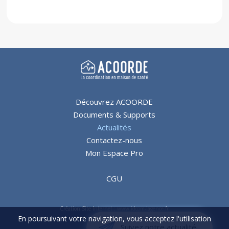
Découvrez ACOORDE
Documents & Supports
Actualités
Contactez-nous
Mon Espace Pro
CGU
Création Site Internet : www.idcom-lagence.fr
En poursuivant votre navigation, vous acceptez l'utilisation
Copyright ©2026
Suivez notre actualité