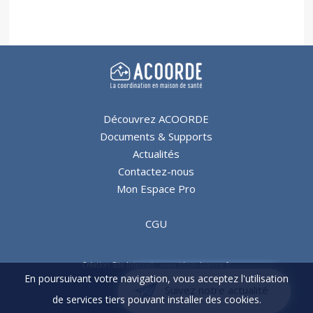
Découvrez ACOORDE
Documents & Supports
Actualités
Contactez-nous
Mon Espace Pro
CGU
Création Site Internet : www.idcom-lagence.fr
En poursuivant votre navigation, vous acceptez l'utilisation
Copyright ©2026
Suivez notre actualité
de services tiers pouvant installer des cookies.
Mentions légales