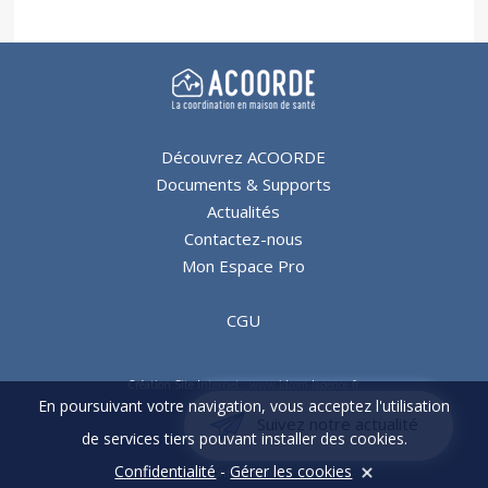
Découvrez ACOORDE
Documents & Supports
Actualités
Contactez-nous
Mon Espace Pro
CGU
Création Site Internet : www.idcom-lagence.fr
En poursuivant votre navigation, vous acceptez l'utilisation
Copyright ©2026
Suivez notre actualité
de services tiers pouvant installer des cookies.
Mentions légales
Confidentialité
-
Gérer les cookies
Confidentialité