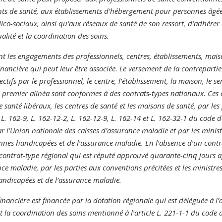
nts de santé, aux établissements d’hébergement pour personnes âgée
ico-sociaux, ainsi qu’aux réseaux de santé de son ressort, d’adhérer
alité et la coordination des soins.
ent les engagements des professionnels, centres, établissements, mais
inancière qui peut leur être associée. Le versement de la contrepartie
jectifs par le professionnel, le centre, l’établissement, la maison, le s
u premier alinéa sont conformes à des contrats-types nationaux. Ces 
e santé libéraux, les centres de santé et les maisons de santé, par l
, L. 162-9, L. 162-12-2, L. 162-12-9, L. 162-14 et L. 162-32-1 du code d
par l’Union nationale des caisses d’assurance maladie et par les minis
nnes handicapées et de l’assurance maladie. En l’absence d’un contra
 contrat-type régional qui est réputé approuvé quarante-cinq jours a
nce maladie, par les parties aux conventions précitées et les ministre
ndicapées et de l’assurance maladie.
inancière est financée par la dotation régionale qui est déléguée à l
t la coordination des soins mentionné à l’article L. 221-1-1 du code d