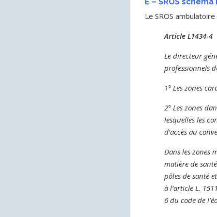
E – SROS schéma r
Le SROS ambulatoire 
Article L1434-4
Le directeur gén
professionnels d
1° Les zones cara
2° Les zones dans
lesquelles les c
d’accès au conve
Dans les zones m
matière de santé
pôles de santé e
à l’article L. 15
6 du code de l’éd