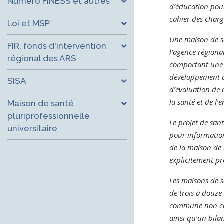
Numéro FINESS et autres
d’éducation pour 
cahier des charg
Loi et MSP
Une maison de sa
FIR, fonds d'intervention
l’agence régiona
régional des ARS
comportant une 
développement de
SISA
d’évaluation de 
la santé et de l
Maison de santé
pluriprofessionnelle
Le projet de san
universitaire
pour information
de la maison de 
explicitement pr
Les maisons de 
de trois à douze 
commune non com
ainsi qu’un bila