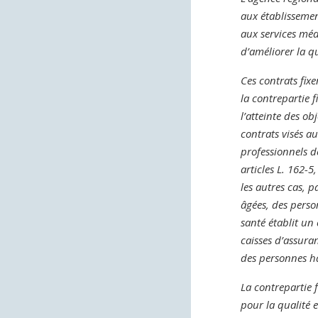
aux établisseme
aux services méd
d’améliorer la qu
Ces contrats fix
la contrepartie f
l’atteinte des ob
contrats visés a
professionnels d
articles L. 162-5
les autres cas, 
âgées, des perso
santé établit un
caisses d’assura
des personnes ha
La contrepartie f
pour la qualité e