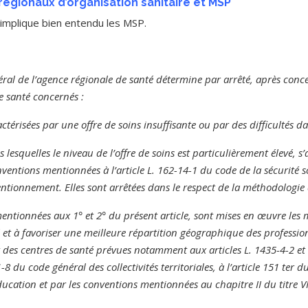
égionaux d’organisation sanitaire et MSP
implique bien entendu les MSP.
éral de l’agence régionale de santé détermine par arrêté, après conce
e santé concernés :
ctérisées par une offre de soins insuffisante ou par des difficultés da
 lesquelles le niveau de l’offre de soins est particulièrement élevé, 
onventions mentionnées à l’article L. 162-14-1 du code de la sécurité 
ntionnement. Elles sont arrêtées dans le respect de la méthodologie
entionnées aux 1° et 2° du présent article, sont mises en œuvre les m
 et à favoriser une meilleure répartition géographique des professio
t des centres de santé prévues notamment aux articles L. 1435-4-2 et
11-8 du code général des collectivités territoriales, à l’article 151 ter 
ucation et par les conventions mentionnées au chapitre II du titre VI 