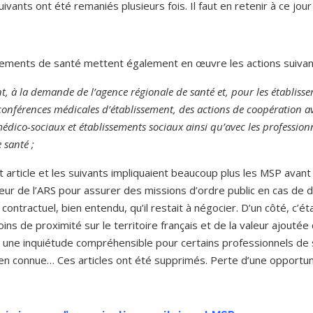
ivants ont été remaniés plusieurs fois. Il faut en retenir à ce jour 
ssements de santé mettent également en œuvre les actions suivan
nt, à la demande de l’agence régionale de santé et, pour les établisse
onférences médicales d’établissement, des actions de coopération av
édico-sociaux et établissements sociaux ainsi qu’avec les professionn
 santé ;
t article et les suivants impliquaient beaucoup plus les MSP avant 
teur de l’ARS pour assurer des missions d’ordre public en cas de 
ontractuel, bien entendu, qu’il restait à négocier. D’un côté, c’ét
oins de proximité sur le territoire français et de la valeur ajou
ait une inquiétude compréhensible pour certains professionnels de 
ien connue… Ces articles ont été supprimés. Perte d’une opportu