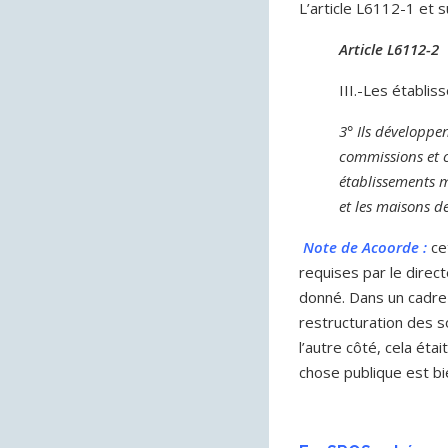
L’article L6112-1 et su
Article L6112-2
III.-Les établi
3° Ils développe
commissions et c
établissements m
et les maisons de
Note de Acoorde :
ce
requises par le direc
donné. Dans un cadre c
restructuration des s
l’autre côté, cela ét
chose publique est b